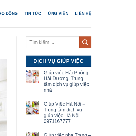
AO ĐỘNG
TIN TỨC
ỨNG VIÊN
LIÊN HỆ
DỊCH VỤ GIÚP VIỆC
Giúp việc Hải Phòng,
Hải Dương, Trung
tâm dịch vụ giúp việc
nhà
Giúp Việc Hà Nội –
Trung tâm dịch vụ
giúp việc Hà Nội –
0971167777
Giúp việc nha Trang –