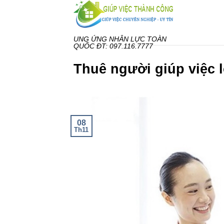
Bỏ
qua
nội
UNG ỨNG NHÂN LỰC TOÀN
dung
QUỐC ĐT: 097.116.7777
Thuê người giúp việc 
08
Th11