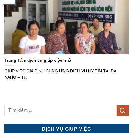
Trung Tâm dịch vụ giúp việc nhà
GIÚP VIỆC GIA ĐÌNH CUNG ỨNG DỊCH VỤ UY TÍN TẠI ĐÀ
NẴNG – TP.
DỊCH VỤ GIÚP VIỆC