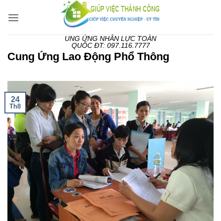
Bỏ
qua
nội
UNG ỨNG NHÂN LỰC TOÀN
dung
QUỐC ĐT: 097.116.7777
Cung Ứng Lao Động Phổ Thông
24
Th8