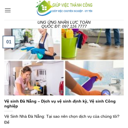
Bỏ
qua
nội
UNG ỨNG NHÂN LỰC TOÀN
dung
QUỐC ĐT: 097.116.7777
01
Vệ sinh Đà Nẵng – Dịch vụ vệ sinh định kỳ, Vệ sinh Công
nghiệp
Vệ Sinh Nhà Đà Nẵng: Tại sao nên chọn dịch vụ của chúng tôi?
Để