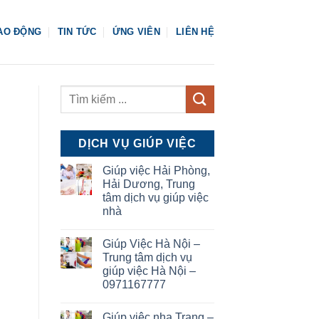
AO ĐỘNG
TIN TỨC
ỨNG VIÊN
LIÊN HỆ
DỊCH VỤ GIÚP VIỆC
Giúp việc Hải Phòng,
Hải Dương, Trung
tâm dịch vụ giúp việc
nhà
Giúp Việc Hà Nội –
Trung tâm dịch vụ
giúp việc Hà Nội –
0971167777
Giúp việc nha Trang –